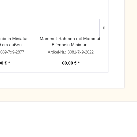
nbein Miniatur
Mammut-Rahmen mit Mammut-
Mammut Elf
9 cm außen...
Elfenbein Miniatur...
Bildmaß 7
 3089-7x9-2877
Artikel-Nr.: 3081-7x9-2022
Artik
00 € *
60,00 € *
60