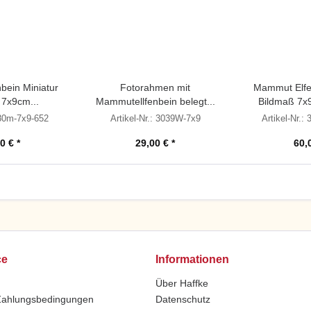
ein Miniatur
Fotorahmen mit
Mammut Elfe
 7x9cm...
Mammutellfenbein belegt...
Bildmaß 7x
880m-7x9-652
Artikel-Nr.: 3039W-7x9
Artikel-Nr.:
0 € *
29,00 € *
60,
ce
Informationen
Über Haffke
Zahlungsbedingungen
Datenschutz