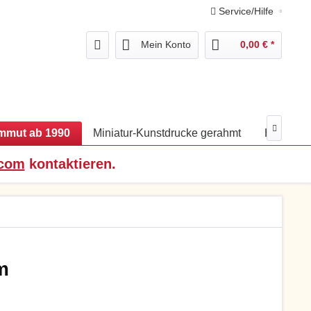
Service/Hilfe
Mein Konto
0,00 € *

mmut ab 1990
Miniatur-Kunstdrucke gerahmt
Holz-Fot
.com
kontaktieren.
m