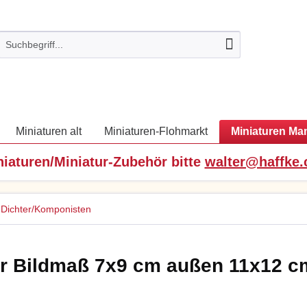
Miniaturen alt
Miniaturen-Flohmarkt
Miniaturen Ma
niaturen/Miniatur-Zubehör bitte
walter@haffke
Dichter/Komponisten
ur Bildmaß 7x9 cm außen 11x12 c