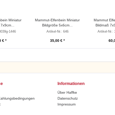
ein Miniatur
Mammut-Elfenbein Miniatur
Mammut Elfe
 7x9cm...
Bildgröße 5x6cm...
Bildmaß 7x
 3039g-1446
Artikel-Nr.: 646
Artikel-Nr.
 € *
35,00 € *
60,
ce
Informationen
Über Haffke
Zahlungsbedingungen
Datenschutz
t
Impressum