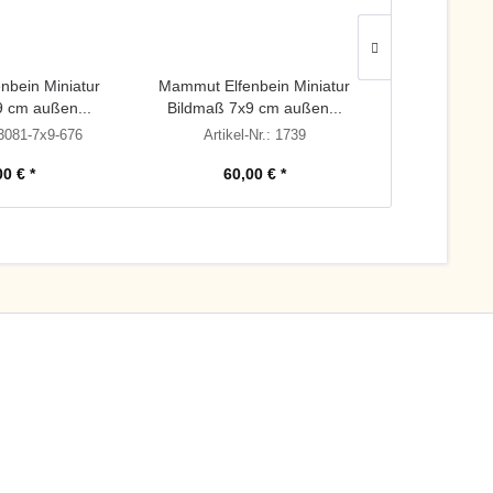
nbein Miniatur
Mammut Elfenbein Miniatur
Vergolder-Ra
9 cm außen...
Bildmaß 7x9 cm außen...
Elfenbei
: 3081-7x9-676
Artikel-Nr.: 1739
Artikel-Nr
00 € *
60,00 € *
90